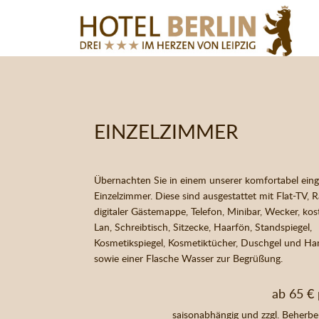
Start
EIN­ZEL­ZIM­MER
Übernachten Sie in einem unserer komfortabel eing
Einzelzimmer. Diese sind ausgestattet mit Flat-TV, R
digitaler Gästemappe, Telefon, Minibar, Wecker, k
Lan, Schreibtisch, Sitzecke, Haarfön, Standspiegel,
Kosmetikspiegel, Kosmetiktücher, Duschgel und H
sowie einer Flasche Wasser zur Begrüßung.
ab 65 €
saisonabhängig und zzgl. Beherb