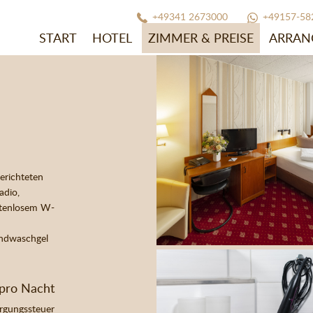
+49341 2673000
+49157-58
START
HOTEL
ZIMMER & PREISE
ARRAN
erichteten
adio,
ostenlosem W-
andwaschgel
 pro Nacht
ergungssteuer