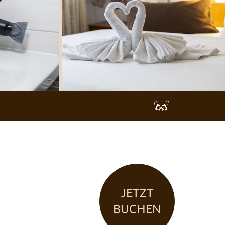
Werbeagentur
Dresden
JETZT
BUCHEN