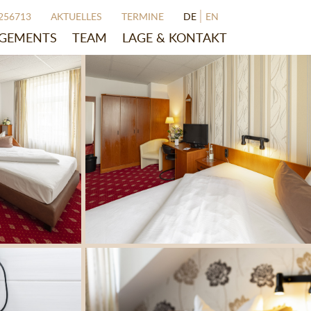
256713
AKTUELLES
TERMINE
DE
EN
GEMENTS
TEAM
LAGE & KONTAKT